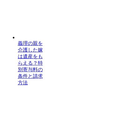
義理の親を
介護した嫁
は遺産をも
らえる？特
別寄与料の
条件と請求
方法