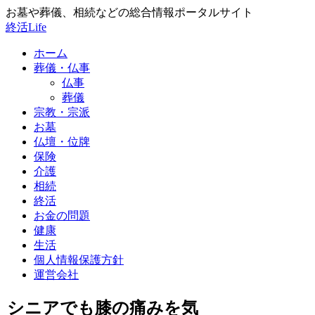
お墓や葬儀、相続などの総合情報ポータルサイト
終活Life
ホーム
葬儀・仏事
仏事
葬儀
宗教・宗派
お墓
仏壇・位牌
保険
介護
相続
終活
お金の問題
健康
生活
個人情報保護方針
運営会社
シニアでも膝の痛みを気