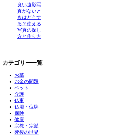
良い遺影写
真がないと
きはどうす
る？使える
写真の探し
方と作り方
カテゴリー一覧
お墓
お金の問題
ペット
介護
仏事
仏壇・位牌
保険
健康
宗教・宗派
死後の世界