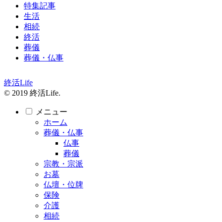
特集記事
生活
相続
終活
葬儀
葬儀・仏事
終活Life
© 2019 終活Life.
メニュー
ホーム
葬儀・仏事
仏事
葬儀
宗教・宗派
お墓
仏壇・位牌
保険
介護
相続