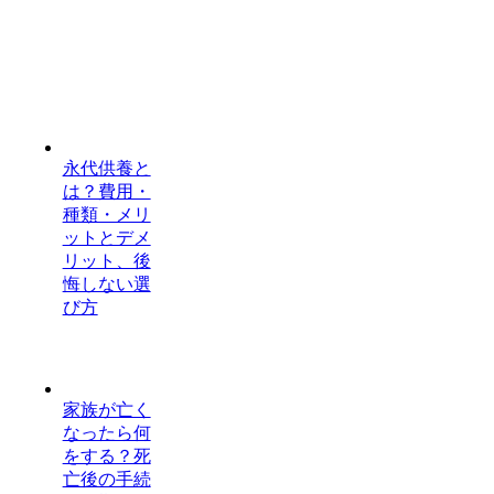
永代供養と
は？費用・
種類・メリ
ットとデメ
リット、後
悔しない選
び方
家族が亡く
なったら何
をする？死
亡後の手続