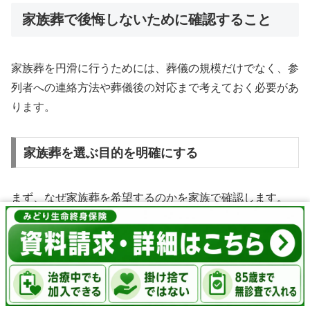
家族葬で後悔しないために確認すること
家族葬を円滑に行うためには、葬儀の規模だけでなく、参
列者への連絡方法や葬儀後の対応まで考えておく必要があ
ります。
家族葬を選ぶ目的を明確にする
まず、なぜ家族葬を希望するのかを家族で確認します。
故人との時間を大切にしたいのか、参列者対応の負担を減
らしたいのか、故人が生前に希望していたのかによって、
適切な葬儀の形は変わります。
費用だけを理由に選ぶ場合は、一日葬や直葬など、別の葬
儀形式と混同していないかも確認しましょう。
メニュー
ホーム
検索
トップ
サイドバー