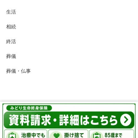
生活
相続
終活
葬儀
葬儀・仏事
終活Life
© 2019 終活Life.