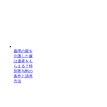
義理の親を
介護した嫁
は遺産をも
らえる？特
別寄与料の
条件と請求
方法