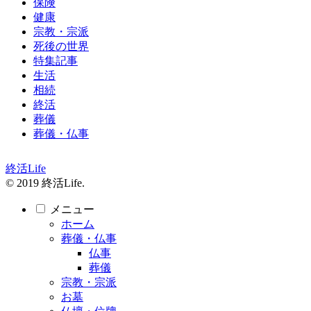
保険
健康
宗教・宗派
死後の世界
特集記事
生活
相続
終活
葬儀
葬儀・仏事
終活Life
© 2019 終活Life.
メニュー
ホーム
葬儀・仏事
仏事
葬儀
宗教・宗派
お墓