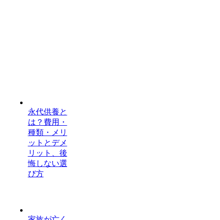
永代供養と
は？費用・
種類・メリ
ットとデメ
リット、後
悔しない選
び方
家族が亡く