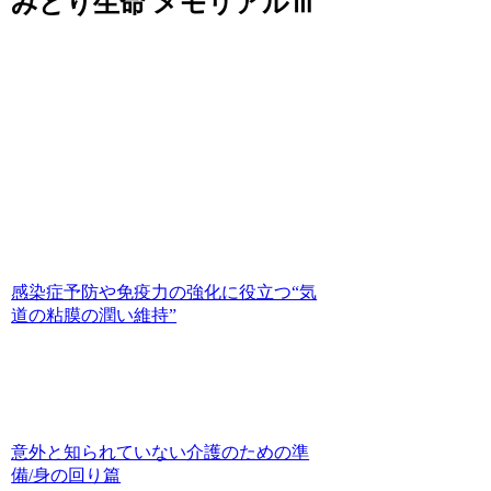
みどり生命 メモリアルⅢ
感染症予防や免疫力の強化に役立つ“気
道の粘膜の潤い維持”
意外と知られていない介護のための準
備/身の回り篇