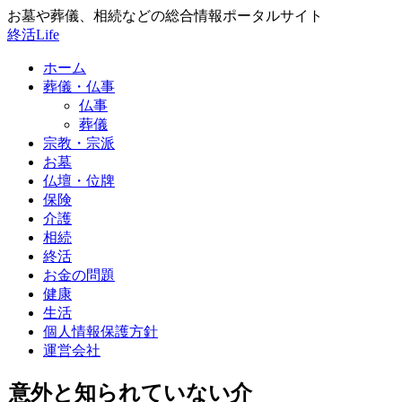
お墓や葬儀、相続などの総合情報ポータルサイト
終活Life
ホーム
葬儀・仏事
仏事
葬儀
宗教・宗派
お墓
仏壇・位牌
保険
介護
相続
終活
お金の問題
健康
生活
個人情報保護方針
運営会社
意外と知られていない介