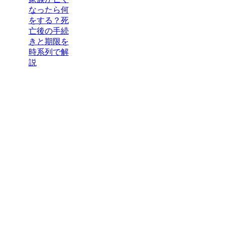
なったら何
をする？死
亡後の手続
きと期限を
時系列で解
説