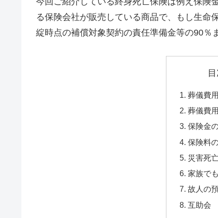
今回ご紹介している終身死亡保険は例え保険
る保険会社が販売している商品で、もし生命
綻時点の補償対象契約の責任準備金等の90％
目
葬儀費
葬儀費
保険金
保険料
災害死
家族で
故人の
互助会