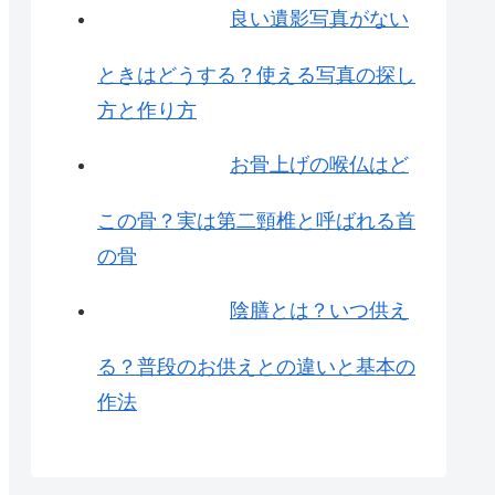
良い遺影写真がない
ときはどうする？使える写真の探し
方と作り方
お骨上げの喉仏はど
この骨？実は第二頸椎と呼ばれる首
の骨
陰膳とは？いつ供え
る？普段のお供えとの違いと基本の
作法