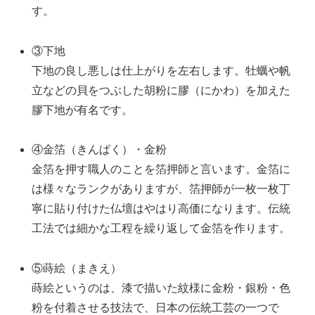
す。
③下地
下地の良し悪しは仕上がりを左右します。牡蠣や帆
立などの貝をつぶした胡粉に膠（にかわ）を加えた
膠下地が有名です。
④金箔（きんぱく）・金粉
金箔を押す職人のことを箔押師と言います。金箔に
は様々なランクがありますが、箔押師が一枚一枚丁
寧に貼り付けた仏壇はやはり高価になります。伝統
工法では細かな工程を繰り返して金箔を作ります。
⑤蒔絵（まきえ）
蒔絵というのは、漆で描いた紋様に金粉・銀粉・色
粉を付着させる技法で、日本の伝統工芸の一つで