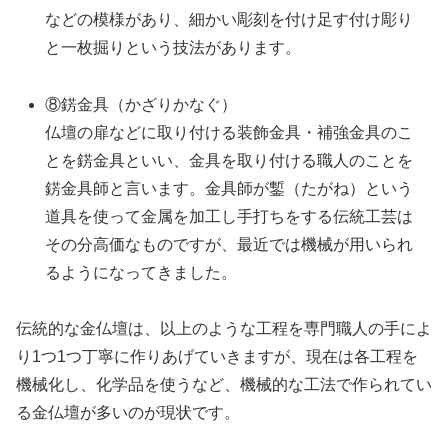
などの模様があり、細かい彫刻を付け足す付け彫り
と一枚掘りという技法があります。
⑧錺金具（かざりかなぐ）
仏壇の扉などに取り付ける装飾金具・補強金具のこ
とを錺金具といい、金具を取り付ける職人のことを
錺金具師と言います。金具師が鏨（たがね）という
道具を使って金属を加工し手打ちをする伝統工芸は
その分高価なものですが、最近では機械が用いられ
るようになってきました。
伝統的な金仏壇は、以上のような工程を専門職人の手によ
り1つ1つ丁寧に作りあげていきますが、現在は各工程を
機械化し、化学品を使うなど、機械的な工法で作られてい
る金仏壇が多いのが現状です。