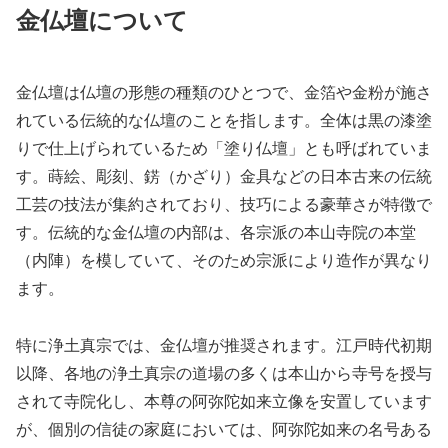
金仏壇について
金仏壇は仏壇の形態の種類のひとつで、金箔や金粉が施さ
れている伝統的な仏壇のことを指します。全体は黒の漆塗
りで仕上げられているため「塗り仏壇」とも呼ばれていま
す。蒔絵、彫刻、錺（かざり）金具などの日本古来の伝統
工芸の技法が集約されており、技巧による豪華さが特徴で
す。伝統的な金仏壇の内部は、各宗派の本山寺院の本堂
（内陣）を模していて、そのため宗派により造作が異なり
ます。
特に浄土真宗では、金仏壇が推奨されます。江戸時代初期
以降、各地の浄土真宗の道場の多くは本山から寺号を授与
されて寺院化し、本尊の阿弥陀如来立像を安置しています
が、個別の信徒の家庭においては、阿弥陀如来の名号ある