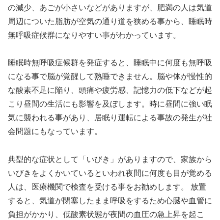
の減少、あごが小さいなどがありますが、肥満の人は気道
周辺についた脂肪が空気の通り道を狭める事から、睡眠時
無呼吸症候群になりやすい事がわかっています。
睡眠時無呼吸症候群を発症すると、睡眠中に何度も無呼吸
になる事で脳が覚醒して熟睡できません。脳や体が慢性的
な酸素不足に陥り、頭痛や疲労感、記憶力の低下などが起
こり昼間の生活にも影響を及ぼします。時に昼間に強い眠
気に襲われる事があり、居眠り運転による事故の発生が社
会問題にもなっています。
典型的な症状として「いびき」がありますので、家族から
いびきをよくかいているといわれ夜間に何度も目が覚める
人は、医療機関で検査を受ける事をお勧めします。 放置
すると、気道が閉塞したまま呼吸をするため心臓や血管に
負担がかかり、低酸素状態が夜間の血圧の急上昇を起こ