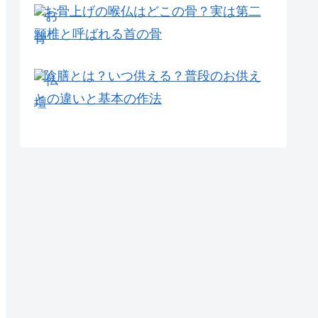
お骨上げの喉仏はどこの骨？実は第二
頸椎と呼ばれる首の骨
陰膳とは？いつ供える？普段のお供え
との違いと基本の作法