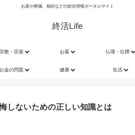
お墓や葬儀、相続などの総合情報ポータルサイト
終活Life
宗教・宗派
お墓
仏壇・位牌
お金の問題
健康
生活
悔しないための正しい知識とは