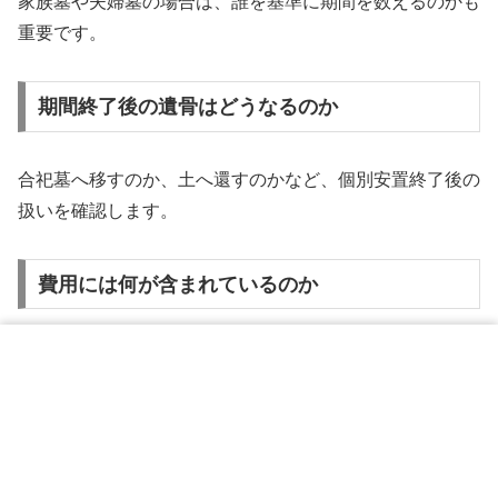
家族墓や夫婦墓の場合は、誰を基準に期間を数えるのかも
重要です。
期間終了後の遺骨はどうなるのか
合祀墓へ移すのか、土へ還すのかなど、個別安置終了後の
扱いを確認します。
費用には何が含まれているのか
永代供養料だけでなく、納骨料、刻字料、管理料、法要
料、個別安置の延長料などが別に必要にならないか確認し
ます。
口頭の説明だけではなく、契約書や料金表で確認しておく
メニュー
ホーム
検索
トップ
サイドバー
ことが重要です。