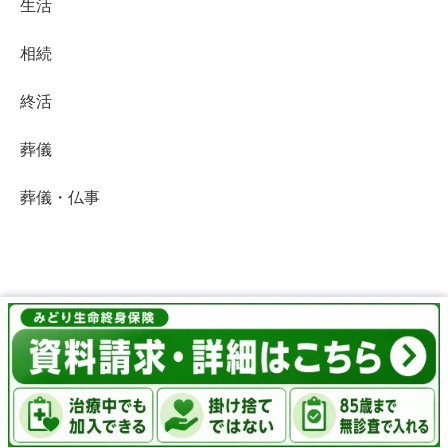
生活
相続
終活
葬儀
葬儀・仏事
終活Life
© 2019 終活Life.
メニュー
ホーム
検索
トップ
サイドバー