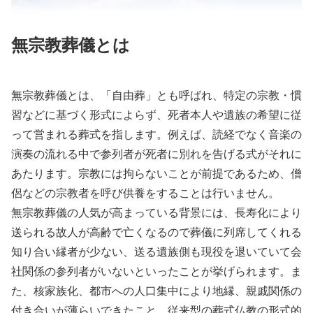
無宗教葬儀とは
無宗教葬儀とは、「自由葬」とも呼ばれ、特定の宗教・慣
習などに基づく形式によらず、死者本人や遺族の希望に従
って営まれる葬式を指します。例えば、読経でなく音楽の
演奏の流れる中で参列者が死者に別れを告げる式がそれに
あたります。宗教には拘らないことが前提であるため、僧
侶などの宗教者を呼び供養をすることは行いません。
無宗教葬儀の人気が高まっている背景には、長寿化により
送られる故人が高齢で亡くなるので葬儀に列席してくれる
知り合い縁者が少ない、送る遺族側も現役を退いていて会
社関係の参列者がいないといったことが挙げられます。ま
た、核家族化、都市への人口集中により地縁、親戚関係の
付き合いが薄らいできたこと、従来型の葬式仏教の形式的