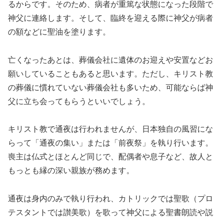
るからです。そのため、病者が重篤な状態になった段階で
神父に連絡します。そして、臨終を迎える際に神父が病者
の額などに聖油を塗ります。
亡くなったあとは、葬儀会社に遺体のお迎えや安置などお
願いしていることもあると思います。ただし、キリスト教
の葬儀に慣れていない葬儀会社も多いため、可能ならば神
父に立ち会ってもらうといいでしょう。
キリスト教で通夜は行われませんが、日本独自の風習にな
らって「通夜の集い」または「前夜祭」を執り行います。
喪主は仏式とほとんど同じで、配偶者や息子など、故人と
もっとも縁の深い親族が務めます。
通夜は身内のみで執り行われ、カトリックでは聖歌（プロ
テスタントでは讃美歌）を歌って神父による聖書朗読や説