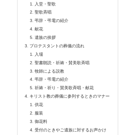
入堂・聖歌
聖歌斉唱
弔辞・弔電の紹介
献花
遺族の挨拶
プロテスタントの葬儀の流れ
入場
聖書朗読・祈祷・賛美歌斉唱
牧師による説教
弔辞・弔電の紹介
祈祷・祈り・賛美歌斉唱・献花
キリスト教の葬儀に参列するときのマナー
供花
服装
御花料
受付のときやご遺族に対するお声かけ