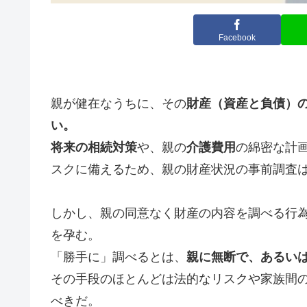
Facebook
親が健在なうちに、その
財産（資産と負債）
い。
将来の相続対策
や、親の
介護費用
の綿密な計
スクに備えるため、親の財産状況の事前調査
しかし、親の同意なく財産の内容を調べる行
を孕む。
「勝手に」調べるとは、
親に無断で、あるい
その手段のほとんどは法的なリスクや家族間
べきだ。