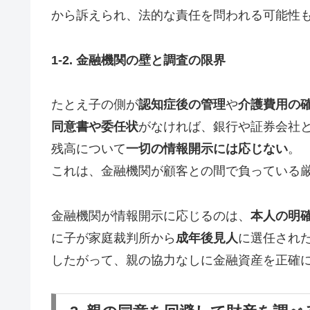
から訴えられ、法的な責任を問われる可能性
1-2. 金融機関の壁と調査の限界
たとえ子の側が
認知症後の管理
や
介護費用の
同意書や委任状
がなければ、銀行や証券会社
残高について
一切の情報開示には応じない
。
これは、金融機関が顧客との間で負っている
金融機関が情報開示に応じるのは、
本人の明
に子が家庭裁判所から
成年後見人
に選任され
したがって、親の協力なしに金融資産を正確