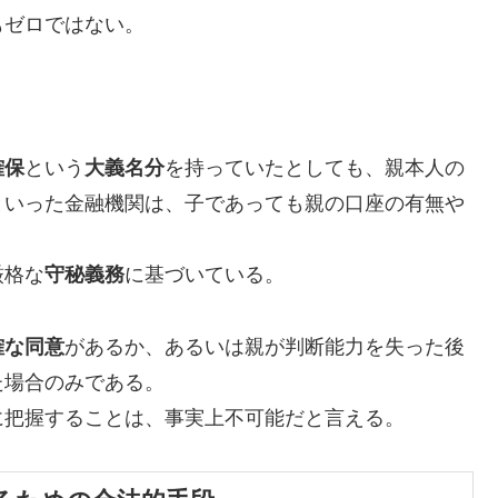
もゼロではない。
確保
という
大義名分
を持っていたとしても、親本人の
といった金融機関は、子であっても親の口座の有無や
厳格な
守秘義務
に基づいている。
確な同意
があるか、あるいは親が判断能力を失った後
た場合のみである。
に把握することは、事実上不可能だと言える。