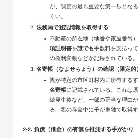
が、調査の最も重要な第一歩とな
くい。
法務局で登記情報を取得する
:
不動産の所在地（地番や家屋番号
項証明書
を
誰でも
手数料を支払っ
の権利変動などが記録されている
名寄帳（なよせちょう）の確認（限定的
親が特定の市区町村内に所有する
名寄帳
に記載されている。これは
続発生後など、一部の正当な理由
る。親の存命中に子が単独で取得
2-2. 負債（借金）の有無を推測する手がかり