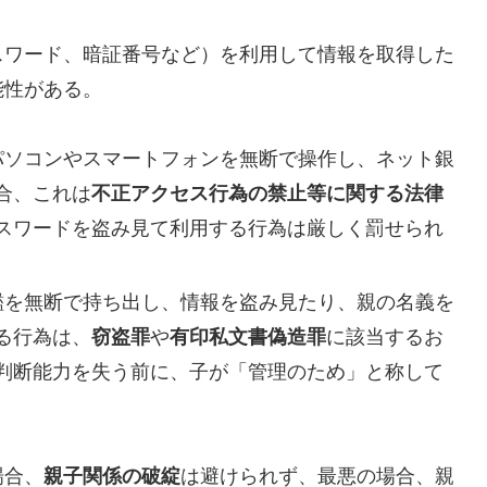
スワード、暗証番号など）を利用して情報を取得した
能性がある。
のパソコンやスマートフォンを無断で操作し、ネット銀
合、これは
不正アクセス行為の禁止等に関する法律
スワードを盗み見て利用する行為は厳しく罰せられ
印鑑を無断で持ち出し、情報を盗み見たり、親の名義を
る行為は、
窃盗罪
や
有印私文書偽造罪
に該当するお
判断能力を失う前に、子が「管理のため」と称して
場合、
親子関係の破綻
は避けられず、最悪の場合、親