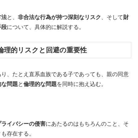
方法
と、
非合法な行為が持つ深刻なリスク
、そして
財
手段
について、具体的に解説する。
・倫理的リスクと回避の重要性
あり、たとえ直系血族である子であっても、親の同意
的な問題
と
倫理的な問題
を同時に抱え込む。
プライバシーの侵害
にあたるのはもちろんのこと、そ
クも存在する。