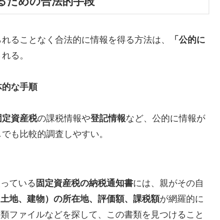
べるための合法的手段
られることなく合法的に情報を得る方法は、
「公的に
される。
体的な手順
固定資産税
の課税情報や
登記情報
など、公的に情報が
しでも比較的調査しやすい。
取っている
固定資産税の納税通知書
には、親がその自
（土地、建物）の所在地、評価額、課税額
が網羅的に
書類ファイルなどを探して、この書類を見つけること