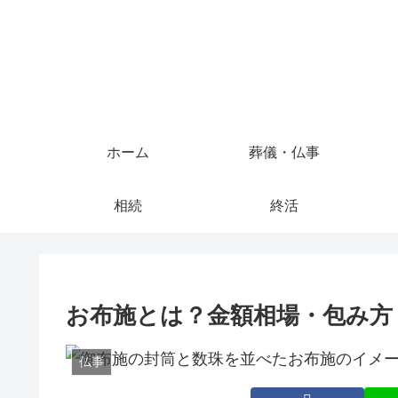
ホーム
葬儀・仏事
相続
終活
お布施とは？金額相場・包み方
仏事