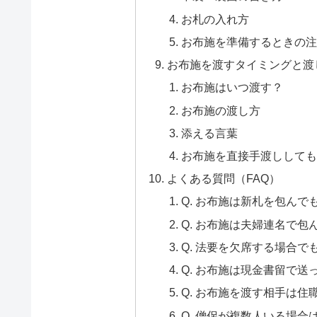
お札の入れ方
お布施を準備するときの注
お布施を渡すタイミングと渡
お布施はいつ渡す？
お布施の渡し方
添える言葉
お布施を直接手渡ししても
よくある質問（FAQ）
Q. お布施は新札を包ん
Q. お布施は夫婦連名で包
Q. 法要を欠席する場合
Q. お布施は現金書留で送
Q. お布施を渡す相手は住
Q. 僧侶が複数人いる場