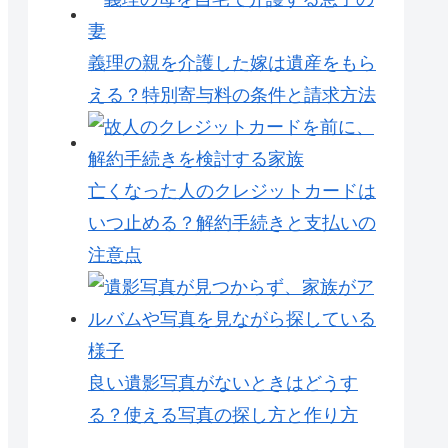
義理の親を介護した嫁は遺産をもら
える？特別寄与料の条件と請求方法
亡くなった人のクレジットカードは
いつ止める？解約手続きと支払いの
注意点
良い遺影写真がないときはどうす
る？使える写真の探し方と作り方