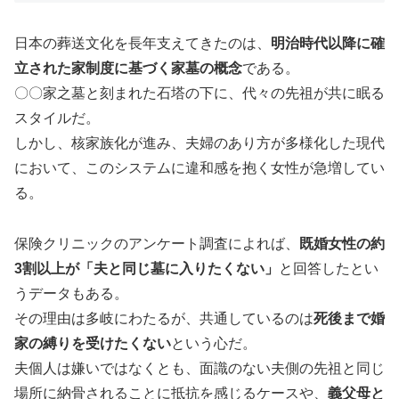
日本の葬送文化を長年支えてきたのは、
明治時代以降に確
立された家制度に基づく家墓の概念
である。
〇〇家之墓と刻まれた石塔の下に、代々の先祖が共に眠る
スタイルだ。
しかし、核家族化が進み、夫婦のあり方が多様化した現代
において、このシステムに違和感を抱く女性が急増してい
る。
保険クリニックのアンケート調査によれば、
既婚女性の約
3割以上が「夫と同じ墓に入りたくない」
と回答したとい
うデータもある。
その理由は多岐にわたるが、共通しているのは
死後まで婚
家の縛りを受けたくない
という心だ。
夫個人は嫌いではなくとも、面識のない夫側の先祖と同じ
場所に納骨されることに抵抗を感じるケースや、
義父母と