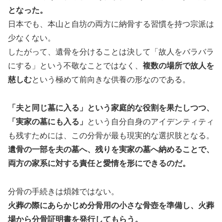
となった。
日本でも、本山と自坊の両方に納骨する習慣を持つ宗派は
少なくない。
したがって、遺骨を分けることは決して「故人をバラバラ
にする」という不敬なことではなく、
複数の場所で故人を
慈しむ
という極めて前向きな供養の形なのである。
「夫と同じ墓に入る」という家庭的な役割を果たしつつ、
「実家の墓にも入る」
という自分自身のアイデンティティ
も残すためには、この分骨が最も現実的な選択肢となる。
遺骨の一部を夫の墓へ、残りを実家の墓へ納めることで、
両方の家系に対する責任と愛情を形にできるのだ。
分骨の手続きは煩雑ではない。
火葬の際にあらかじめ分骨用の小さな骨壺を準備し、火葬
場から分骨証明書を発行してもらう。