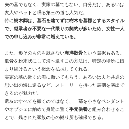
夫の墓でもなく、実家の墓でもない、自分だけ、あるいは
友人やペットと眠る第三の道も人気だ。
特に
樹木葬は、墓石を建てずに樹木を墓標とするスタイル
で、継承者が不要な一代限りの契約が多いため、女性一人
での申し込みが非常に増えている。
また、形そのものを残さない
海洋散骨
という選択もある。
遺骨を粉末状にして海へ還すこの方法は、特定の場所に留
まり続けるという概念を払拭してくれる。
実家の墓の近くの海に撒いてもらう、あるいは夫と共通の
思い出の海に還るなど、ストーリーを持った最期を演出で
きるのが魅力だ。
遺灰のすべてを撒くのではなく、一部を小さなペンダント
やオブジェに納めて身近に置く
手元供養
と組み合わせるこ
とで、残された家族の心の拠り所も確保できる。