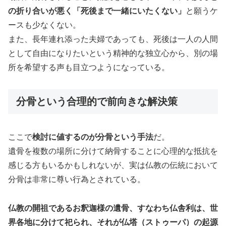
の折り合いが悪く「死後まで一緒にいたくない」
と願うケ
ースも少なくない。
また、長年連れ添った夫婦であっても、死後は一人の人間
として自由になりたいという精神的な独立心から、別の場
所を希望する声も目立つようになっている。
分骨という合理的で前向きな解決策
ここで
検討に値するのが分骨という手法
だ。
遺骨を複数の場所に分けて納骨することに心理的な抵抗を
感じる方もいるかもしれないが、実は仏教の伝統において
分骨は非常に尊い行為とされている。
仏教の開祖であるお釈迦様の遺骨、すなわち仏舎利は、世
界各地に分けて祀られ、それが仏塔（ストゥーパ）の起源