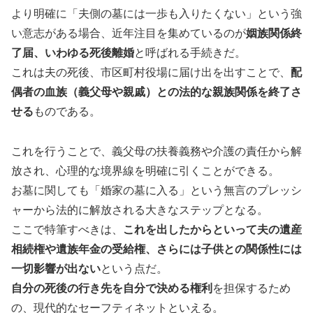
より明確に「夫側の墓には一歩も入りたくない」という強
い意志がある場合、近年注目を集めているのが
姻族関係終
了届、いわゆる死後離婚
と呼ばれる手続きだ。
これは夫の死後、市区町村役場に届け出を出すことで、
配
偶者の血族（義父母や親戚）との法的な親族関係を終了さ
せる
ものである。
これを行うことで、義父母の扶養義務や介護の責任から解
放され、心理的な境界線を明確に引くことができる。
お墓に関しても「婚家の墓に入る」という無言のプレッシ
ャーから法的に解放される大きなステップとなる。
ここで特筆すべきは、
これを出したからといって夫の遺産
相続権や遺族年金の受給権、さらには子供との関係性には
一切影響が出ない
という点だ。
自分の死後の行き先を自分で決める権利
を担保するため
の、現代的なセーフティネットといえる。