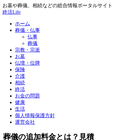
お墓や葬儀、相続などの総合情報ポータルサイト
終活Life
ホーム
葬儀・仏事
仏事
葬儀
宗教・宗派
お墓
仏壇・位牌
保険
介護
相続
終活
お金の問題
健康
生活
個人情報保護方針
運営会社
葬儀の追加料金とは？見積