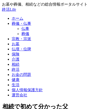
お墓や葬儀、相続などの総合情報ポータルサイト
終活Life
ホーム
葬儀・仏事
仏事
葬儀
宗教・宗派
お墓
仏壇・位牌
保険
介護
相続
終活
お金の問題
健康
生活
個人情報保護方針
運営会社
相続で初めて分かった父