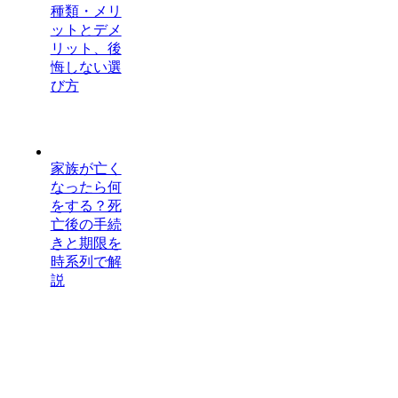
種類・メリ
ットとデメ
リット、後
悔しない選
び方
家族が亡く
なったら何
をする？死
亡後の手続
きと期限を
時系列で解
説