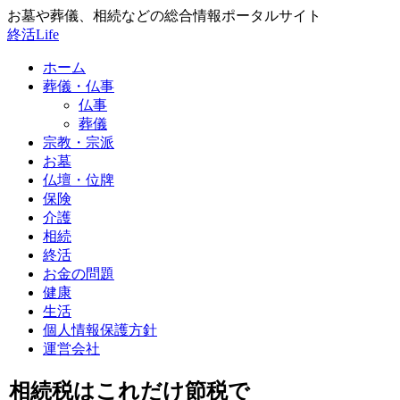
お墓や葬儀、相続などの総合情報ポータルサイト
終活Life
ホーム
葬儀・仏事
仏事
葬儀
宗教・宗派
お墓
仏壇・位牌
保険
介護
相続
終活
お金の問題
健康
生活
個人情報保護方針
運営会社
相続税はこれだけ節税で