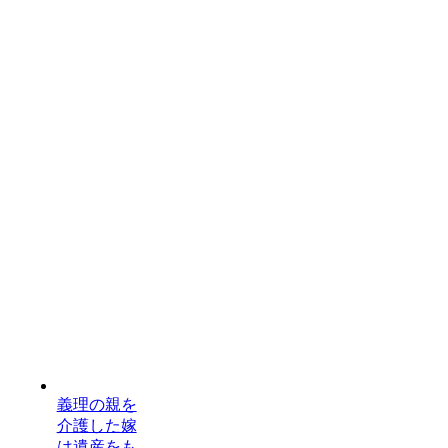
義理の親を
介護した嫁
は遺産をも