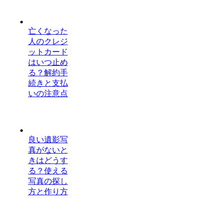
亡くなった
人のクレジ
ットカード
はいつ止め
る？解約手
続きと支払
いの注意点
良い遺影写
真がないと
きはどうす
る？使える
写真の探し
方と作り方