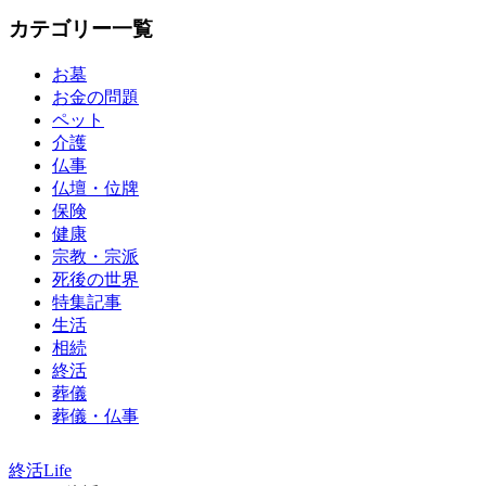
カテゴリー一覧
お墓
お金の問題
ペット
介護
仏事
仏壇・位牌
保険
健康
宗教・宗派
死後の世界
特集記事
生活
相続
終活
葬儀
葬儀・仏事
終活Life