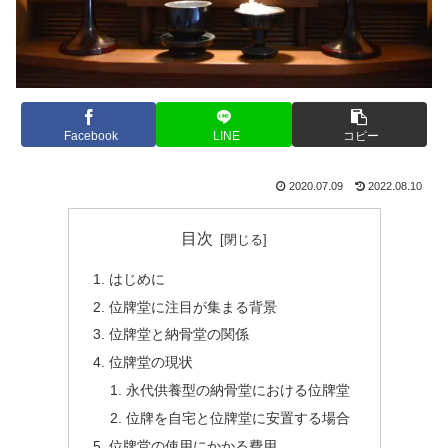
Facebook
LINE
コピー
2020.07.09
2022.08.10
目次
はじめに
位牌堂に注目が集まる背景
位牌堂と納骨堂の関係
位牌堂の現状
永代供養型の納骨堂における位牌堂
位牌を自宅と位牌堂に安置する場合
位牌堂の使用にかかる費用