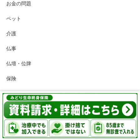
お金の問題
ペット
介護
仏事
仏壇・位牌
保険
健康
宗教・宗派
死後の世界
メニュー
ホーム
検索
トップ
サイドバー
特集記事