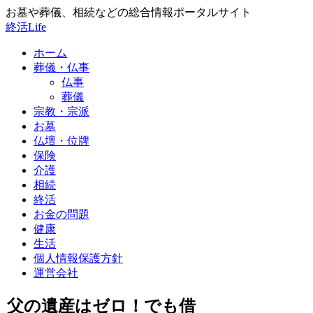
お墓や葬儀、相続などの総合情報ポータルサイト
終活Life
ホーム
葬儀・仏事
仏事
葬儀
宗教・宗派
お墓
仏壇・位牌
保険
介護
相続
終活
お金の問題
健康
生活
個人情報保護方針
運営会社
父の遺産はゼロ！でも借